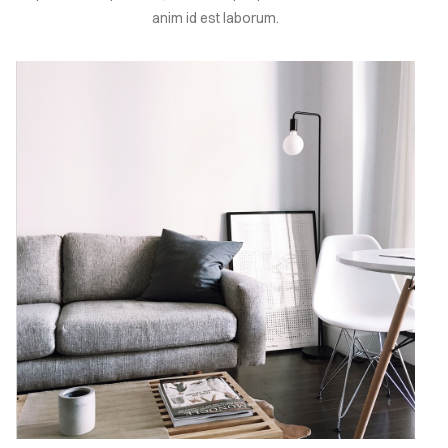
anim id est laborum.
EMBERS
ONTACT
Sign
in