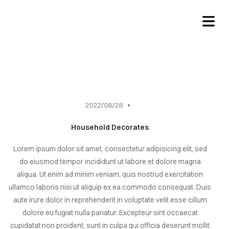
Architecture
BLOG
2022/08/28
Household Decorates
HOME
Lorem ipsum dolor sit amet, consectetur adipisicing elit, sed
do eiusmod tempor incididunt ut labore et dolore magna
RVICES
aliqua. Ut enim ad minim veniam, quis nostrud exercitation
ullamco laboris nisi ut aliquip ex ea commodo consequat. Duis
ABOUT
aute irure dolor in reprehenderit in voluptate velit esse cillum
dolore eu fugiat nulla pariatur. Excepteur sint occaecat
BLOG
cupidatat non proident, sunt in culpa qui officia deserunt mollit