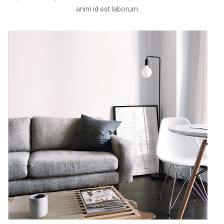
anim id est laborum.
EMBERS
ONTACT
Sign
in