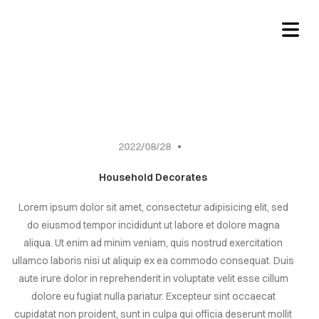
Architecture
BLOG
2022/08/28
Household Decorates
HOME
Lorem ipsum dolor sit amet, consectetur adipisicing elit, sed
do eiusmod tempor incididunt ut labore et dolore magna
RVICES
aliqua. Ut enim ad minim veniam, quis nostrud exercitation
ullamco laboris nisi ut aliquip ex ea commodo consequat. Duis
ABOUT
aute irure dolor in reprehenderit in voluptate velit esse cillum
dolore eu fugiat nulla pariatur. Excepteur sint occaecat
BLOG
cupidatat non proident, sunt in culpa qui officia deserunt mollit